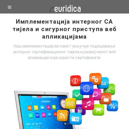
Имплементација интерног СА
тијела и сигурног приступа веб
апликацијама
Наш имплементацијски пакет укључује подешавање
интерног сертификационог тијела и развој пилот веб
апликације која користи сертификате.