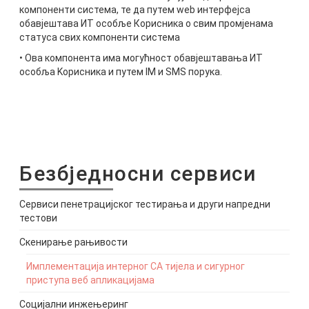
компоненти система, те да путем web интерфејса
обавјештава ИТ особље Корисника о свим промјенама
статуса свих компоненти система
• Ова компонента има могућност обавјештавања ИТ
особља Koрисника и путем IM и SMS порука.
Безбједносни сервиси
Сервиси пенетрацијског тестирања и други напредни
тестови
Скенирање рањивости
Имплементација интерног СА тијела и сигурног
приступа веб апликацијама
Социјални инжењеринг