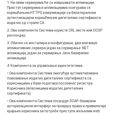
1. На овим серверима ће се извршавати апликације.
Приступ серверима и апликацијама осигурава се
коришћењем HTTPS комуникације са билатералном
аутентикацијом коришћењем дигиталних сертификата
издатих од стране CA.
2. Ове компоненте Система користе CRL листе или OCSP
респондер.
3. Обично се инсталира и конфигурише, два или више
апликативних сервера-један за сервирање .NET
апликација, један за сервирање Java-базираних
апликација
4. Компонента за управљање идентитетима
• Ова компонента Система омогућује аутоматизовано
повезивање издатих дигиталних сертификата са
корисницима у бази података пословног регистра
Корисника (власницима издатих дигиталних
сертификата)
• Ова компонента Система посједује SOAP-базирани
ауторизациони интерфејс за провјеру права и привилегија
крајњих корисника за потребе приступа жељеним web