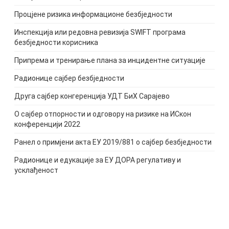
Процјене ризика информационе безбједности
Инспекција или редовна ревизија SWIFT програма
безбједности корисника
Припрема и тренирање плана за инцидентне ситуације
Радионице сајбер безбједности
Друга сајбер конгеренција УДТ БиХ Сарајево
О сајбер отпорности и одговору на ризике на ИСкон
конференцији 2022
Pанел о примјени акта ЕУ 2019/881 о сајбер безбједности
Радионице и едукације за ЕУ ДОРА регулативу и
усклађеност