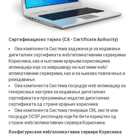
Сертификационо тијело (CA - Certificate Authority)
Ова компонента Система задужена је за издавање
дигиталних сертификата web/апликативним серверима
Корисника, као и његовим крајњим корисницима
апликација које се извршавају на његовим web/
апликативним серверима, као и за њихово повлачење и
реиздавање.
Ова компонента Система посједује web апликацију за
генерисање захтјева за издавање дигиталних
сертификата и преузимање издатих дигиталних
сертификата од стране крајњих корисника.
Ова компонента Система генерише CRL листе или
посједује OCSP респондер који ће бити кориштен од
стране web/апликативних сервера Корисника.
Конфигурисани web/апликативни сервери Корисника