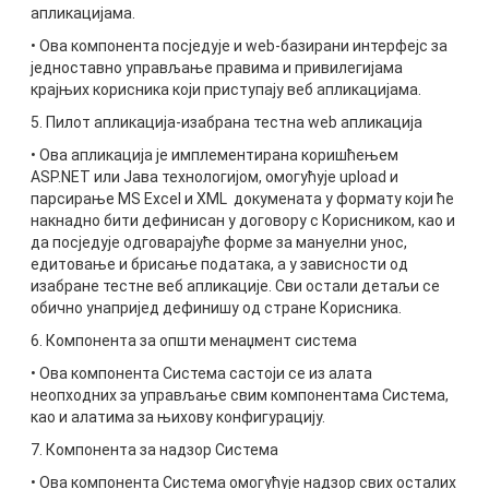
апликацијама.
• Ова компонента посједује и web-базирани интерфејс за
једноставно управљање правима и привилегијама
крајњих корисника који приступају веб апликацијама.
5. Пилот апликација-изабранa тестна web апликација
• Ова апликација је имплементирана коришћењем
ASP.NET или Јава технологијом, омогућује upload и
парсирање MS Excel и XML докумената у формату који ће
накнадно бити дефинисан у договору с Корисником, као и
да посједује одговарајуће форме за мануелни унос,
едитовање и брисање података, а у зависности од
изабране тестне веб апликације. Сви остали детаљи се
обично унапријед дефинишу од стране Корисника.
6. Компонента за општи менаџмент система
• Ова компонента Система састоји се из алата
неопходних за управљање свим компонентама Система,
као и алатима за њихову конфигурацију.
7. Компонента за надзор Система
• Ова компонента Система омогућује надзор свих осталих