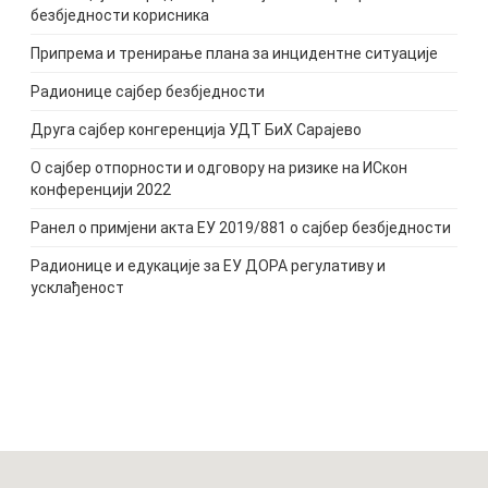
безбједности корисника
Припрема и тренирање плана за инцидентне ситуације
Радионице сајбер безбједности
Друга сајбер конгеренција УДТ БиХ Сарајево
О сајбер отпорности и одговору на ризике на ИСкон
конференцији 2022
Pанел о примјени акта ЕУ 2019/881 о сајбер безбједности
Радионице и едукације за ЕУ ДОРА регулативу и
усклађеност