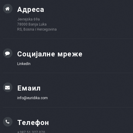
Адреса
Jevrejska 69a
78000 Banja Luka
RS, Bosna i Hercegovina
Социјалне мреже
LinkedIn
Емаил
info@euridika.com
Телефон
+387 51 327 070