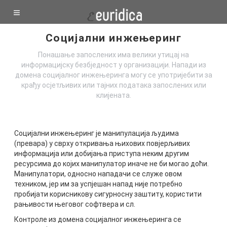
Социјални инжењеринг
Понашање запослених има велики утицај на
информацијску безбједност у организацији. Напади из
домена социјалног инжењеринга могу се употријебити за
крађу осјетљивих или тајних података запослених или
клијената.
Социјални инжењеринг је манипулација људима
(превара) у сврху откривања њихових повјерљивих
информација или добијања приступа неким другим
ресурсима до којих манипулатор иначе не би могао доћи.
Манипулатори, односно нападачи се служе овом
техником, јер им за успјешан напад није потребно
пробијати корисникову сигурносну заштиту, користити
рањивости његовог софтвера и сл.
Контроле из домена социјалног инжењеринга се