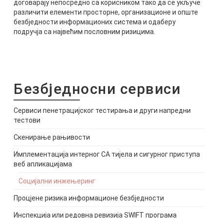
договарају непосредно са корисником тако да се укључе
различити елементи просторне, организационе и опште
безбједности информационих система и одаберу
подручја са највећим пословним ризицима.
Безбједносни сервиси
Сервиси пенетрацијског тестирања и други напредни
тестови
Скенирање рањивости
Имплементација интерног СА тијела и сигурног приступа
веб апликацијама
Социјални инжењеринг
Процјене ризика информационе безбједности
Инспекција или редовна ревизија SWIFT програма