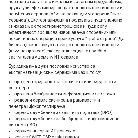
постала атрактивна и малим и средњим предузећима,
пружајући ефективније опције пословних активности и
понуђених сервиса (обично се понуди уговорени "ниво
сервиса"). Екстернализација пословања нуди значајно
снижавање оперативних трошкова и нуди већу
ефективност трошкова извршавања споредних или
некритичних операција преко услуга "треће стране". Да
би се задржао фокус на језгро пословних активности
(кључне процесе) екстернализација је посебно
заступљена у домену ИТ сервиса.
Еуридика има дуже пословно искуство са
екстернализацијским сервисима као што су:
процјена вриједности, квалитета или сигурности
софтвера
процјена безбједности информационих система
редовни сервис скенирања рањивости и
пенетрацијског тестирања
сервис службеника за заштиту података (DPO)
сервис службеника за безбједност информационог
система (ISO)
сервиси интерне ИТ ревизије
услуге SWIFT CSP савјетовања