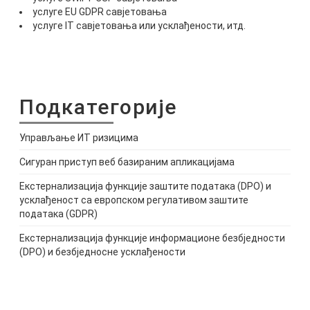
услуге EU GDPR савјетовања
услуге IT савјетовања или усклађености, итд.
Подкатегорије
Управљање ИТ ризицима
Сигуран приступ веб базираним апликацијама
Екстернализација функције заштите података (DPO) и
усклађеност са европском регулативом заштите
података (GDPR)
Екстернализација функције информационе безбједности
(DPO) и безбједносне усклађености