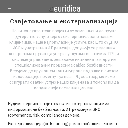
Савјетовање и екстернализација
Наши консултантски пројекти су осмишљени да пруже
дугорочне услуге које су екстернализоване нашим
клијентима. Наше најпопуларније услуге, као што су ДПО,
ИСО и унутрашња ИТ ревизија, допуњују се редовним
контролама пружаоца услуга, услугама везаним за ГРЦ и
системе управљања, решавање инцидената и другим
специјализованим процесима сајбер безбједности.
Верујемо да пружањем континуиране подршке и систем
колаборације помогнут уз наш ГРЦ софтвер, можемо
осигурати стални успјех наших клијената и помоћи им да
испуне своје пословне циљеве.
Нудимо сервисе савјетовања и екстернализације из
информационе безбједности, ИТ ревизије и GRC
(governance, risk, compliance) домена.
Екстернализација (оutsourcing) је као глобални феномен