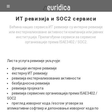
ИТ ревизија и SOC2 сервиси
Већинa наших сервиса ИТ ревизије су интерне ревизије
или екстернализоване активности компанија или јавних
институција. Прилагођени сервиси за сервисне
организације према ISAE3402 / SOC2.
Листа услуга ревизије укључује:
функције интерне ревизије
екстерну ИТ ревизију
ревизија екстернализованих активности
безбједносна ревизија
ревизија пројеката
ревизија сервисних организација према ISAE3402 /
SOC2
преглед изворног кода /escrow уговори за
апликативни софтвер и депоновање изворног кода по