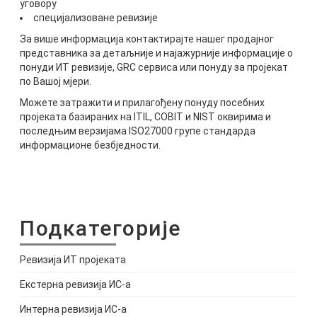
уговору
специјализоване ревизије
За више информација контактирајте нашег продајног
представника за детаљније и најажурније информације о
понуди ИТ ревизије, GRC сервиса или понуду за пројекат
по Вашој мјери.
Mожете затражити и прилагођену понуду посебних
пројеката базираних на ITIL, COBIT и NIST оквирима и
последњим верзијама ISO27000 групе стандарда
информационе безбједности.
Подкатегорије
Ревизија ИТ пројеката
Екстерна ревизија ИС-а
Интерна ревизија ИС-а