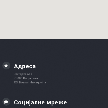
Адреса
Jevrejska 69a
78000 Banja Luka
RS, Bosna i Hercegovina
Социјалне мреже