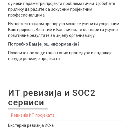
су неки параметри пројекта проблематични. Добићете
прилику да радите са искусним пројектним
професионалцима.
Имплементацијом препорука можете учинити успјешним
Ваш пројекат, Ваш тим и Вас лично, те остварити укупно
позитивне резултате за цијелу организацију.
Потребно Вам је још информација?
Позовите нас за детаљан опис процедура и садржаја
понуде ревизије пројеката.
ИТ ревизија и SOC2
сервиси
Ревизија ИТ пројеката
Екстерна ревизија ИС-а