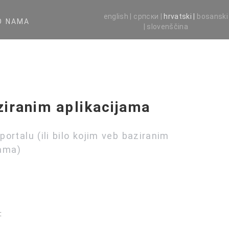
english |
српски |
hrvatski |
bosanski
O NAMA
|
slovenščina
ziranim aplikacijama
ortalu (ili bilo kojim veb baziranim
jama)
: