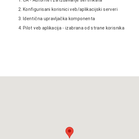
1. CA - Autoritet za izdavanje sertifikata
2. Konfigurisani korisnici veb/aplikacijski serveri
3. Identična upravljačka komponenta
4. Pilot veb aplikacija - izabrana od strane korisnika