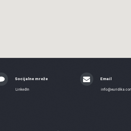
Socijalne mreže
Email
LinkedIn
info@euridika.co