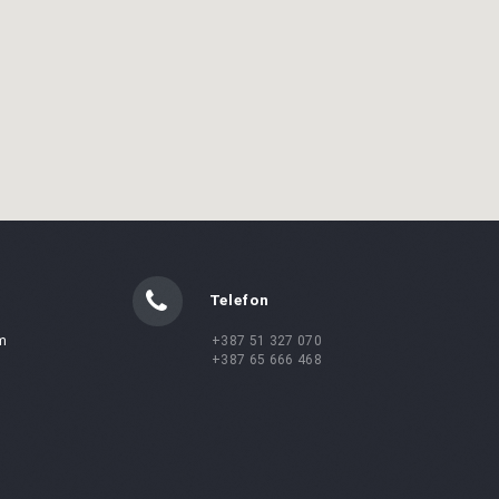
Telefon
m
+387 51 327 070
+387 65 666 468