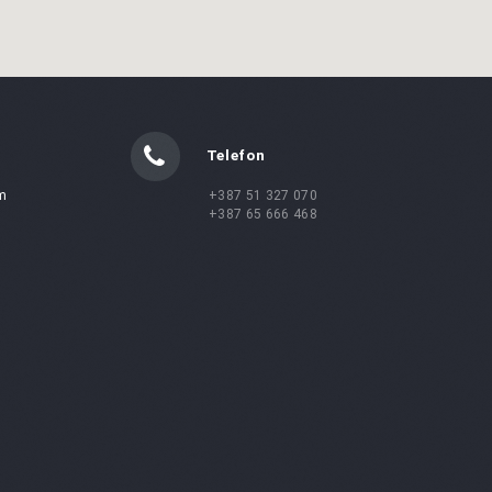
Telefon
m
+387 51 327 070
+387 65 666 468