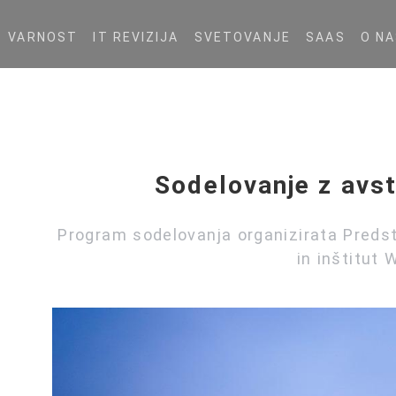
VARNOST
IT REVIZIJA
SVETOVANJE
SAAS
O N
Sodelovanje z avst
Program sodelovanja organizirata Predst
in inštitut 