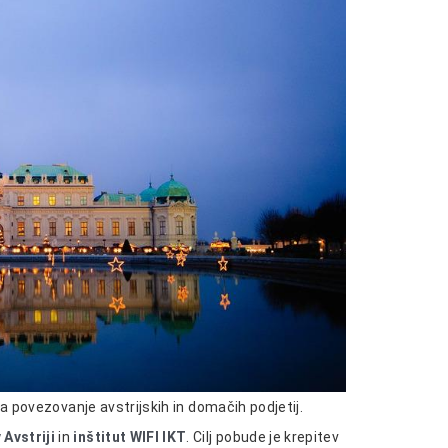
za povezovanje avstrijskih in domačih podjetij.
Avstriji
in
inštitut WIFI IKT
. Cilj pobude je krepitev