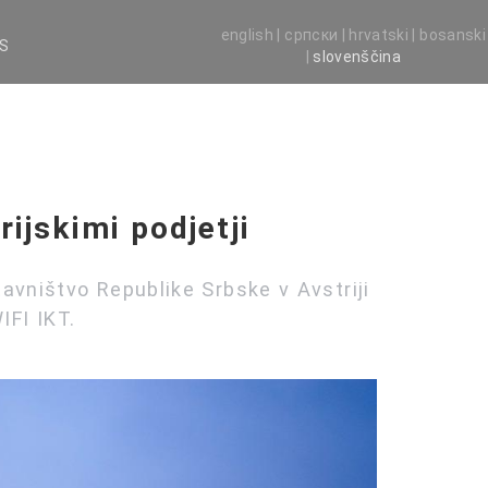
english |
српски |
hrvatski |
bosanski
AS
|
slovenščina
rijskimi podjetji
avništvo Republike Srbske v Avstriji
WIFI IKT.