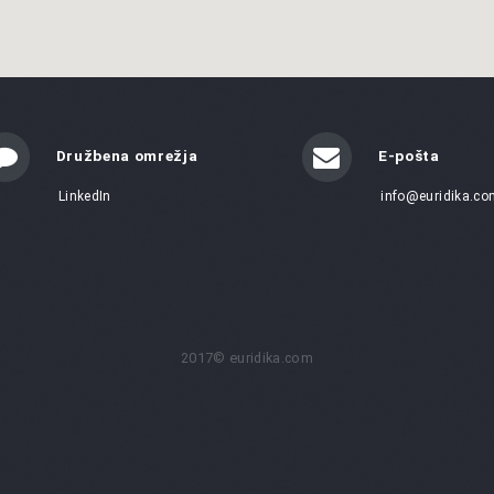
Družbena omrežja
E-pošta
LinkedIn
info@euridika.co
2017© euridika.com