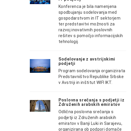
Konferenca je bila namenjena
spodbujanju sodelovanja med
gospodarstvom in IT sektorjem
ter predstavitvi možnosti za
razvoj inovativnih poslovnih
rešitev s pomočjo informacijskih
tehnologij.
Sodelovanje z avstrijskimi
podjetji
Program sodelovanja organizirata
Predstavništvo Republike Srbske
v Avstriji in inštitut WIFI IKT.
Poslovna srečanja s podjetji iz
Združenih arabskih emiratov
Odlična poslovna srečanja s
podjetji iz Združenih arabskih
emiratov v Banji Luki in Sarajevu,
organizirana ob podpori domače