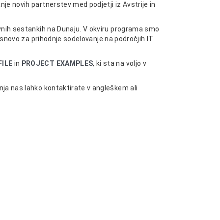
je novih partnerstev med podjetji iz Avstrije in
ovnih sestankih na Dunaju. V okviru programa smo
 osnovo za prihodnje sodelovanje na področjih IT
ILE
in
PROJECT EXAMPLES
, ki sta na voljo v
nja nas lahko kontaktirate v angleškem ali