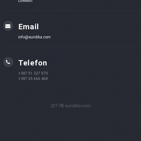
LinkedIn
Email
info@euridika.com
Telefon
+387 51 327 070
+387 65 666 468
2017© euridika.com