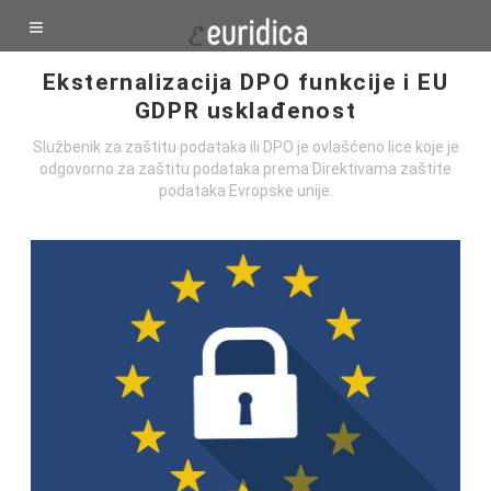
Eksternalizacija DPO funkcije i EU
GDPR usklađenost
Službenik za zaštitu podataka ili DPO je ovlašćeno lice koje je
odgovorno za zaštitu podataka prema Direktivama zaštite
podataka Evropske unije.