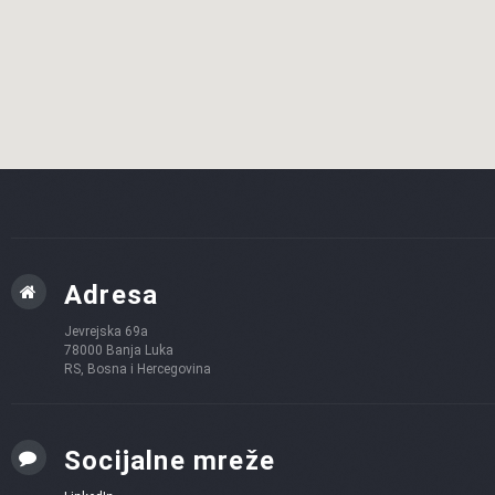
Adresa
Jevrejska 69a
78000 Banja Luka
RS, Bosna i Hercegovina
Socijalne mreže