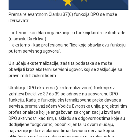
Prema relevantnom Članku 37(6) funkcija DPO se može
izvršavati:
interno - kao član organizacije, u funkciji kontrole ili obrade
(u smislu Direktive)
eksterno - kao profesionalno "lice koje obavlja ovu funkciju
putem servisnog ugovora".
U slučaju eksternalizacije, zaštita podataka se može
obavljati kroz eksterni servisni ugovor, koji se zaključuje sa
pravnim ili fizičkim licem.
Ukoliko je DPO eksterna (eksternalizovana) funkcija svi
zahtjevi Direktive 37 do 39 se odnose na ugovorenu DPO
funkciju. Kada je funkcija eksternalizovana preko davaoca
servisa, prema važećem Vodiču Evropske unije, projektni tim
profesionalaca koji je angažovan za organizaciju izvršava
DPO aktivnosti kao tim, u skladu sa odgovornostima koje su
dodijeljene "odgovornoj osobi" klijenta. U ovom slučaju,
najvažnije je da svi članovi tima davaoca servisa koji su
uključeni u pružanje usluga ispunjavaju sve relevantne