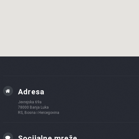
Adresa
Jevrejska 69a
78000 Banja Luka
RS, Bosna i Hercegovina
Socijalne mreže