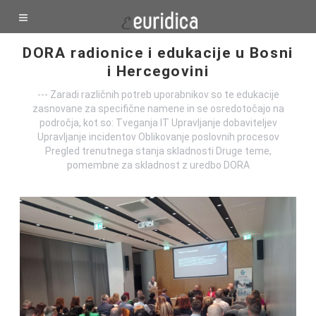
DORA radionice i edukacije u Bosni
i Hercegovini
--- Zaradi različnih potreb uporabnikov so te edukacije
zasnovane za specifične namene in se osredotočajo na
področja, kot so: Tveganja IT Upravljanje dobaviteljev
Upravljanje incidentov Oblikovanje poslovnih procesov
Pregled trenutnega stanja skladnosti Druge teme,
pomembne za skladnost z uredbo DORA