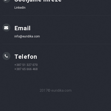
LinkedIn
Email
info@euridika.com
Telefon
+387 51 327 070
+387 65 666 468
2017© euridika.com