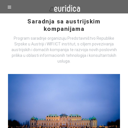
Saradnja sa austrijskim
kompanijama
Program saradnje organizuju Predstavništvo Republike
Srpske u Austriji i WIFI ICT institut, s ciljem povezivanja
austrijskih i domaćih kompanija te razvoja novih poslovnih
prilika u oblasti informacionih tehnologija i konsultantskih
usluga.