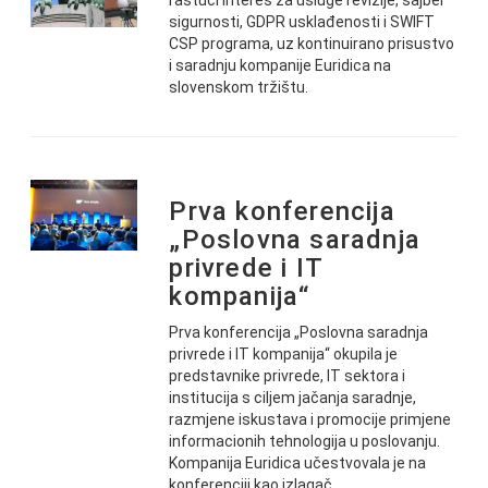
rastući interes za usluge revizije, sajber
sigurnosti, GDPR usklađenosti i SWIFT
CSP programa, uz kontinuirano prisustvo
i saradnju kompanije Euridica na
slovenskom tržištu.
Prva konferencija
„Poslovna saradnja
privrede i IT
kompanija“
Prva konferencija „Poslovna saradnja
privrede i IT kompanija“ okupila je
predstavnike privrede, IT sektora i
institucija s ciljem jačanja saradnje,
razmjene iskustava i promocije primjene
informacionih tehnologija u poslovanju.
Kompanija Euridica učestvovala je na
konferenciji kao izlagač.