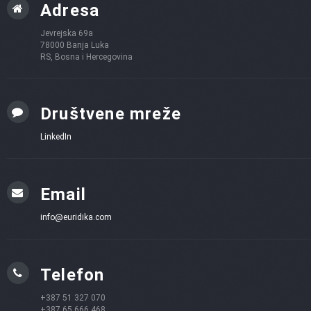
Adresa
Jevrejska 69a
78000 Banja Luka
RS, Bosna i Hercegovina
Društvene mreže
LinkedIn
Email
info@euridika.com
Telefon
+387 51 327 070
+387 65 666 468