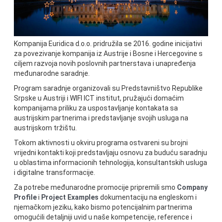
Kompanija Euridica d.o.o. pridružila se 2016. godine inicijativi
za povezivanje kompanija iz Austrije i Bosne i Hercegovine s
ciljem razvoja novih poslovnih partnerstava i unapređenja
međunarodne saradnje.
Program saradnje organizovali su Predstavništvo Republike
Srpske u Austriji i WIFI ICT institut, pružajući domaćim
kompanijama priliku za uspostavljanje kontakata sa
austrijskim partnerima i predstavljanje svojih usluga na
austrijskom tržištu.
Tokom aktivnosti u okviru programa ostvareni su brojni
vrijedni kontakti koji predstavljaju osnovu za buduću saradnju
u oblastima informacionih tehnologija, konsultantskih usluga
i digitalne transformacije.
Za potrebe međunarodne promocije pripremili smo
Company
Profile
i
Project Examples
dokumentaciju na engleskom i
njemačkom jeziku, kako bismo potencijalnim partnerima
omogućili detaljniji uvid u naše kompetencije, reference i